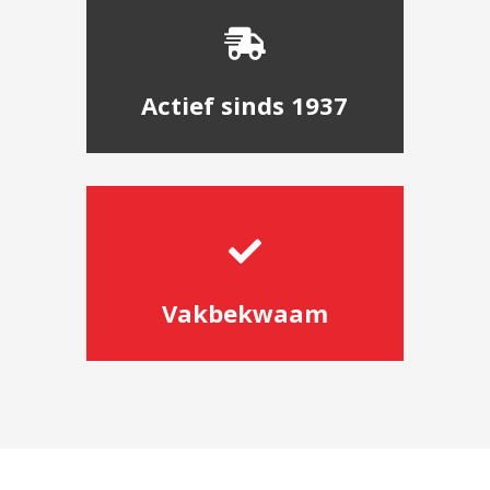

Actief sinds 1937

Vakbekwaam