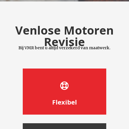
Venlose Motoren
Revisie
Bij VMR
b
ent u altijd verzekerd van maatwerk
.

Flexibel