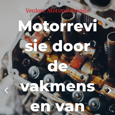
Venlose Motoren Revisie
Motorrevi
sie door
de
vakmens
en van