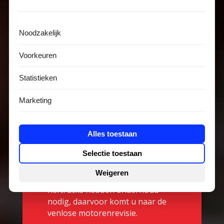
Deze gebruiken merken als DAF,
Scania, Mercedes en Volvo. Zelfs
het Ministerie van Defensie klopt
Noodzakelijk
met regelmaat bij ons aan voor
motorenonderhoud. Dat maakt
Voorkeuren
ons werk divers. Geen dag is
hetzelfde en er is altijd weer iets
Statistieken
bij te leren.
Marketing
Wij bieden volledige revisies maar
ook deelrevisies in Venlo aan.
Aanpassingen aan uw
Alles toestaan
vervoermiddel worden vakkundig
Selectie toestaan
gedaan door VMR.
Noodstroomaggregaten,
Weigeren
grondverzetmachines en
heftrucks hebben onderhoud
nodig, daarvoor komt u naar de
venlose motorenrevisie.