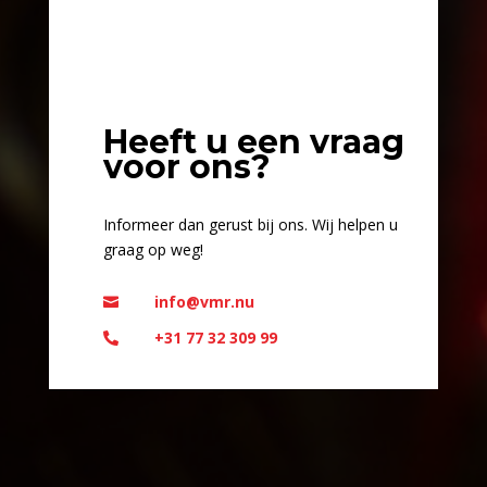
Heeft u een vraag
voor ons?
Informeer dan gerust bij ons. Wij helpen u
graag op weg!
info@vmr.nu

+31 77 32 309 99
