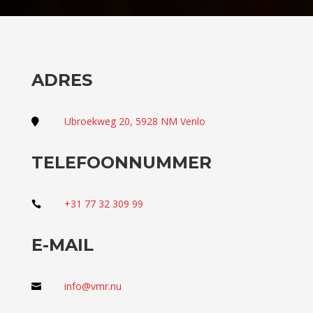
ADRES
Ubroekweg 20, 5928 NM Venlo

TELEFOONNUMMER
+31 77 32 309 99

E-MAIL
info@vmr.nu
