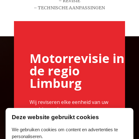
–
REVISIE
–
TECHNISCHE AANPASSINGEN
Motorrevisie in
de regio
Limburg
Wij reviseren elke eenheid van uw
machinepark waar een
verbrandingsmotor in zit. Zo
Deze website gebruikt cookies
werken wij voor
We gebruiken cookies om content en advertenties te
transportbedrijven, autodealers,
personaliseren.
vrachtautodealers en rederijen.